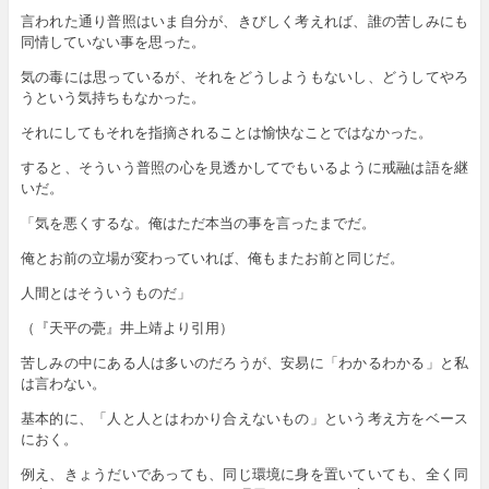
言われた通り普照はいま自分が、きびしく考えれば、誰の苦しみにも
同情していない事を思った。
気の毒には思っているが、それをどうしようもないし、どうしてやろ
うという気持ちもなかった。
それにしてもそれを指摘されることは愉快なことではなかった。
すると、そういう普照の心を見透かしてでもいるように戒融は語を継
いだ。
「気を悪くするな。俺はただ本当の事を言ったまでだ。
俺とお前の立場が変わっていれば、俺もまたお前と同じだ。
人間とはそういうものだ」
（『天平の甍』井上靖より引用）
苦しみの中にある人は多いのだろうが、安易に「わかるわかる」と私
は言わない。
基本的に、「人と人とはわかり合えないもの」という考え方をベース
におく。
例え、きょうだいであっても、同じ環境に身を置いていても、全く同