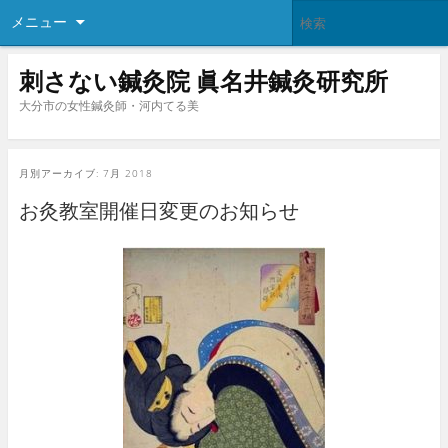
メニュー
刺さない鍼灸院 眞名井鍼灸研究所
大分市の女性鍼灸師・河内てる美
月別アーカイブ:
7月 2018
お灸教室開催日変更のお知らせ