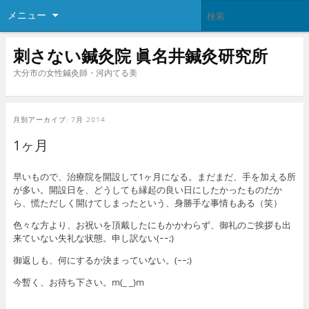
メニュー
刺さない鍼灸院 眞名井鍼灸研究所
大分市の女性鍼灸師・河内てる美
月別アーカイブ:
7月 2014
1ヶ月
早いもので、治療院を開設して1ヶ月になる。まだまだ、手を加える所
が多い。開設日を、どうしても縁起の良い日にしたかったものだか
ら、慌ただしく開けてしまったという、身勝手な事情もある（笑）
色々な方より、お祝いを頂戴したにもかかわらず、御礼のご挨拶も出
来ていない失礼な状態。申し訳ない(ｰｰ;)
御返しも、何にするか決まっていない。(ｰｰ;)
今暫く、お待ち下さい。m(_ _)m