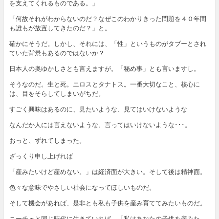
を支えてくれるものである。」
「何故それがわからないのだ？なぜこのわかりきった問題を４０年間
も誰もが放置してきたのだ？」と。
確かにそうだ。しかし、それには、「性」というものがタブーとされ
ていた背景もあるのではないか？
日本人の奥ゆかしさとも言えますが。「秘め事」とも言いますし。
そうなのだ。生と死。エロスとタナトス。一番大切なこと、核心に
は、目をそらしてしまいがちだ。
すごく興味はあるのに、見たいような、見てはいけないような
なんだか人には言えないような、言ってはいけないような･･･。
おっと、ずれてしまった。
ざっくり申し上げれば
「産みたいけど産めない。」は経済面が大きい。そして後は精神面。
色々な意味でやさしい社会になってほしいものだ。
そして機会があれば、是非とも私も子供を産み育ててみたいものだ。
ニーチェと同じ時代に生きていれば、「私はあなたの子供を産みた