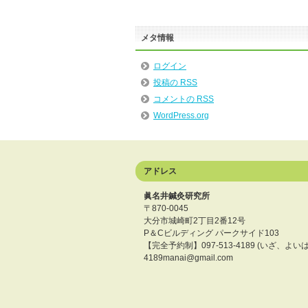
メタ情報
ログイン
投稿の
RSS
コメントの
RSS
WordPress.org
アドレス
眞名井鍼灸研究所
〒870-0045
大分市城崎町2丁目2番12号
P＆Cビルディング パークサイド103
【完全予約制】097-513-4189 (いざ、よい
4189manai@gmail.com