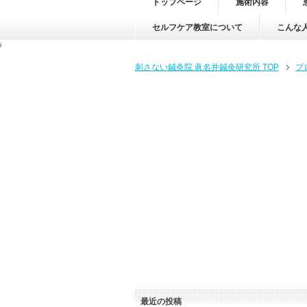
トップページ
施術内容
セルフケア教室について
こんな
i
刺さない鍼灸院 眞名井鍼灸研究所 TOP
ブ
最近の投稿