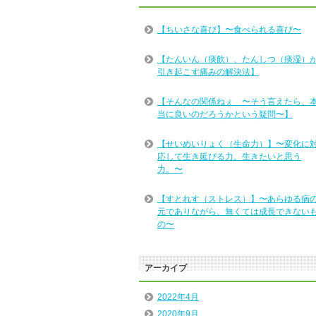
【ちいさな喜び】〜食べられる喜び〜
【たんいん（痰飲）、たんしつ（痰湿）
引き起こす痛みの解決法】
【そんなの関係ねぇ 〜そう言えたら、
当に良いのだろうかという疑問〜】
【せいめいりょく（生命力）】〜変化に
応して生き延びる力。生きたいと思う
力。〜
【すとれす（ストレス）】〜あらゆる病
元でありながら、無くては成長できない
の〜
アーカイブ
2022年4月
2020年9月