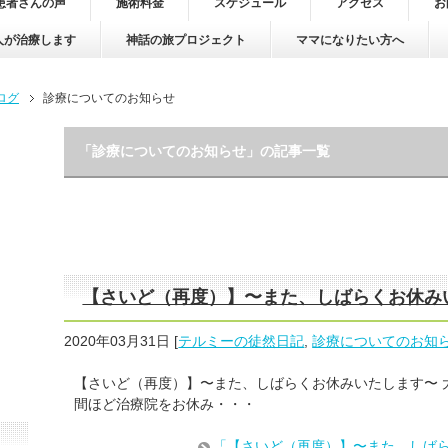
患者さんの声
施術料金
スケジュール
アクセス
お
人が治療します
神話の旅プロジェクト
ママになりたい方へ
ログ
診療についてのお知らせ
「診療についてのお知らせ」の記事一覧
【さいど（再度）】〜また、しばらくお休み
2020年03月31日
[
テルミーの徒然日記
,
診療についてのお知
【さいど（再度）】〜また、しばらくお休みいたします〜 
間ほど治療院をお休み・・・
「【さいど（再度）】〜また、しば