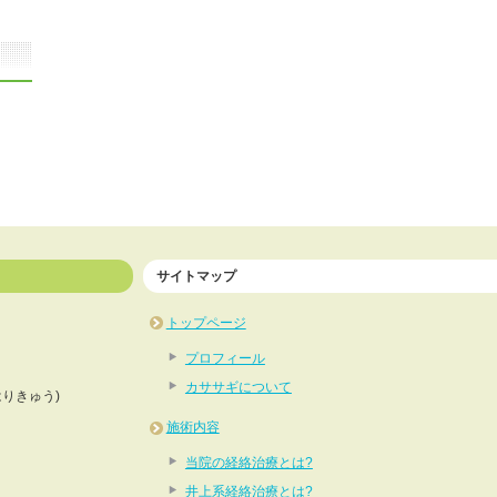
サイトマップ
トップページ
プロフィール
カササギについて
はりきゅう)
施術内容
当院の経絡治療とは?
井上系経絡治療とは?