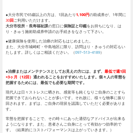
●大分市民で65歳以上の方は、1回あたり
1,100円
の助成券が、1年間に
30
回
ご利用いただけます。
大分市役所・長寿福祉課
の窓口に
保険証と印鑑
をお持ちになり、は
り・きゅう施術助成券申請のお手続きをなさって下さい。
●健康保険を使用した治療の対応もはじめました。
また、大分市城崎町・中島地区に限り、訪問はり・きゅうの対応もい
たします。詳しくはご相談ください。（
097−513−4189
）
●治療またはメンテナンスとしてお見えの方には、まず、
最低で週1回
×3ヶ月（12回）
通われることをおすすめいたし
ます。
個々人の常態を
把握するためには、最低でも必要な期間です。
現代人は日々ストレスに晒され、感覚等も鈍くなりご自身のことすら
把握できておられないことが多いです。それ故に、様々な物事に振り
回されます。まずは、ご自身の現状を認識していただく必要がありま
す。
常態を把握することで、その時々にあった適切なアドバイスが出来る
ようになります。また、患者さんご自身にとって有効かつ効率的で
す。（結果的にコストパフォーマンスは上がっていきます。）