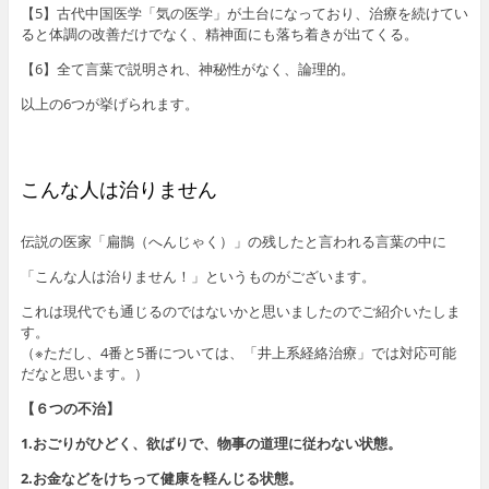
【5】古代中国医学「気の医学」が土台になっており、治療を続けてい
ると体調の改善だけでなく、精神面にも落ち着きが出てくる。
【6】全て言葉で説明され、神秘性がなく、論理的。
以上の6つが挙げられます。
こんな人は治りません
伝説の医家「扁鵲（へんじゃく）」の残したと言われる言葉の中に
「こんな人は治りません！」というものがございます。
これは現代でも通じるのではないかと思いましたのでご紹介いたしま
す。
（※ただし、4番と5番については、「井上系経絡治療」では対応可能
だなと思います。）
【６つの不治】
1.おごりがひどく、欲ばりで、物事の道理に従わない状態。
2.お金などをけちって健康を軽んじる状態。