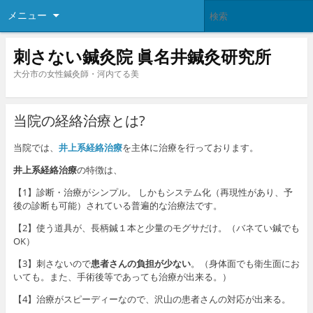
メニュー
刺さない鍼灸院 眞名井鍼灸研究所
大分市の女性鍼灸師・河内てる美
当院の経絡治療とは?
当院では、
井上系経絡治療
を主体に治療を行っております。
井上系経絡治療
の特徴は、
【1】診断・治療がシンプル。 しかもシステム化（再現性があり、予
後の診断も可能）されている普遍的な治療法です。
【2】使う道具が、長柄鍼１本と少量のモグサだけ。（バネてい鍼でも
OK）
【3】刺さないので
患者さんの負担が少ない
。（身体面でも衛生面にお
いても。また、手術後等であっても治療が出来る。）
【4】治療がスピーディーなので、沢山の患者さんの対応が出来る。