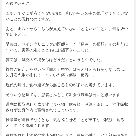
今後のために。
まあ、すぐに反応できないのは、普段から頭の中の整理ができていな
いことの現れなのですが。
あと、ホストからこちらが見えていないことをいいことに、気を抜い
ているとも。
講義は、ペインクリニックの医師らしく「痛み」の種類とその判別に
ついて、実際の処方とともにお話下さいました。
質問は「鍼灸の立場からはどうだ」というものでした。
複数ご紹介いただいた「痛み」中で、ぱっと答えられそうなものは、
朱丹渓先生が推して（？）いた痰（痰飲・痰湿）。
現代の病は、食べ過ぎから起こるものが多いと考えています。
そういう意味では、患者さんとして出会う確率は高いと思います。
過剰に摂取された飲食物（食べ物・飲み物・お酒・薬）は、消化吸収
されずに身体内に蓄積されてしまいます。
摂取量が過剰でなくとも、気を巡らせることが出来ない状態にある
と、同じく蓄積されます。
蓄積された未消化の物体を動かそうと、身体が働くことで熱を持ちま