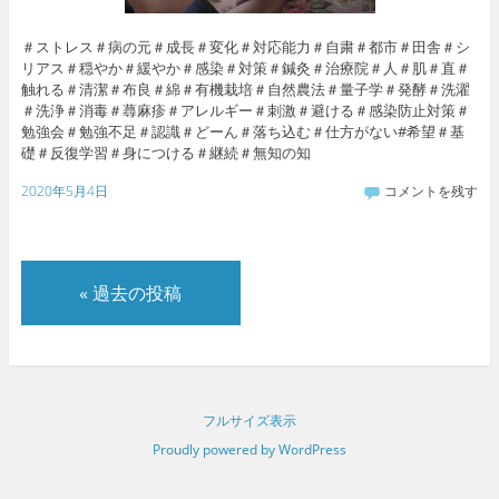
＃ストレス＃病の元＃成長＃変化＃対応能力＃自粛＃都市＃田舎＃シ
リアス＃穏やか＃緩やか＃感染＃対策＃鍼灸＃治療院＃人＃肌＃直＃
触れる＃清潔＃布良＃綿＃有機栽培＃自然農法＃量子学＃発酵＃洗濯
＃洗浄＃消毒＃蕁麻疹＃アレルギー＃刺激＃避ける＃感染防止対策＃
勉強会＃勉強不足＃認識＃どーん＃落ち込む＃仕方がない#希望＃基
礎＃反復学習＃身につける＃継続＃無知の知
2020年5月4日
コメントを残す
«
過去の投稿
フルサイズ表示
Proudly powered by WordPress