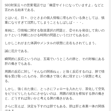
SEO対策云々の営業電話では「幽霊サイトになっていますよ」などと
言われる始末である。
とはいえ、日々、ひとさまの個人情報に埋もれている身としては、慎
重になりすぎて沈黙してしまうこともしばしば・・・。
単純に、①情報に関する取捨選択の問題と、②それを発信して良いの
か？という判断にかける時間の問題というだけでもあるが。
しかしこれがまた体調やメンタルの状態に左右もされてしまう。
誠に厄介である。
瞬間的に反応というのは、五蔵でいうところの肺と、その対極にある
肝の働きでもある。
周囲の反応に対し「そんなの関係ねぇ」と強く反応するのは、肺で情
報を受け取ったものを、肝の働きで強く表に現すという状態と考え
る。
しかし、強く出た後に、とっさにフォローを入れたり、茶化して空気
をピリピリしたものにさせないのは、周囲の状況を察知する肺の働き
と、どうすれば良いかと考える脾の働きがある。
さらに言えば、決定を下すのは胆でもある。胆は肝と表裏一体の関係
である。