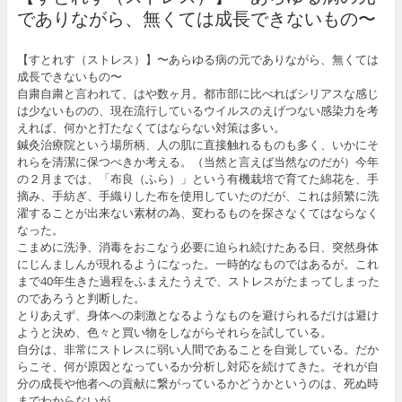
でありながら、無くては成長できないもの〜
【すとれす（ストレス）】〜あらゆる病の元でありながら、無くては
成長できないもの〜
自粛自粛と言われて、はや数ヶ月。都市部に比べればシリアスな感じ
は少ないものの、現在流行しているウイルスのえげつない感染力を考
えれば、何かと打たなくてはならない対策は多い。
鍼灸治療院という場所柄、人の肌に直接触れるものも多く、いかにそ
れらを清潔に保つべきか考える。（当然と言えば当然なのだが）今年
の２月までは、「布良（ふら）」という有機栽培で育てた綿花を、手
摘み、手紡ぎ、手織りした布を使用していたのだが、これは頻繁に洗
濯することが出来ない素材の為、変わるものを探さなくてはならなく
なった。
こまめに洗浄、消毒をおこなう必要に迫られ続けたある日、突然身体
にじんましんが現れるようになった。一時的なものではあるが。これ
まで40年生きた過程をふまえたうえで、ストレスがたまってしまった
のであろうと判断した。
とりあえず、身体への刺激となるようなものを避けられるだけは避け
ようと決め、色々と買い物をしながらそれらを試している。
自分は、非常にストレスに弱い人間であることを自覚している。だか
らこそ、何が原因となっているか分析し対応を続けてきた。それが自
分の成長や他者への貢献に繋がっているかどうかというのは、死ぬ時
までわからないが。