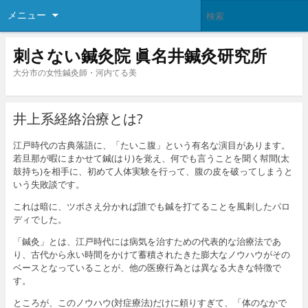
メニュー
刺さない鍼灸院 眞名井鍼灸研究所
大分市の女性鍼灸師・河内てる美
井上系経絡治療とは?
江戸時代の古典落語に、「たいこ腹」という有名な演目があります。
若旦那が暇にまかせて鍼(はり)を覚え、何でも言うことを聞く幇間(太
鼓持ち)を相手に、初めて人体実験を行って、腹の皮を破ってしまうと
いう失敗談です。
これは暗に、ツボさえ分かれば誰でも鍼を打てることを風刺したパロ
ディでした。
「鍼灸」とは、江戸時代には病気を治すための代表的な治療法であ
り、古代から永い時間をかけて蓄積されたきた膨大なノウハウがその
ベースとなっていることが、他の医療行為とは異なる大きな特徴で
す。
ところが、このノウハウ(対症療法)だけに頼りすぎて、「体のなかで