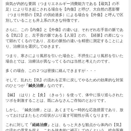
病気が内的な要因（つまりエネルギー消費能力である【蔵気】の不
足）により引き起こされる場合を【内傷】と呼び、大自然の悪影響
（つまり外部の【気】の供給過多）による場合を【外傷】と呼んで区
別していることも井上系の大きな特徴です。
さらに、この【内傷】と【外傷】の違いは、それぞれ右手首の脈であ
る【気口】と、左手首の脈である【人迎】との、【経脈】の差になっ
て顕れてくるのであり、左右の脈拍の違いを精密に測定することによ
り、治療法を選択してゆきます。
つまり、寒さにより風邪を引いた場合と、不摂生により風邪を引いた
場合とでは、治療法が異なってくるのは当然と考えたのです。
多くの場合、この２つは密接に絡んできますが・・・
そして、乱れた【気】の流れを正常に戻してやるための効果的な対策
のひとつが
「鍼灸治療」
なのです。
【鍼】（はり）と【灸】（きゅう）を使って、体中に張り巡らされた
ツボを刺激することは、既にみなさんご存知のとおりです。
しかし、「鍼灸治療」とは、あくまでも一時的な応急措置であり、放
っておけばまたもとの症状がぶり返す可能性が高くなります。
これに対して
「経絡治療」
とは、もっと大きな観点から体内の【気】
の流れの異常を捉え、これを抜本的に補正してゆくという、総合医療