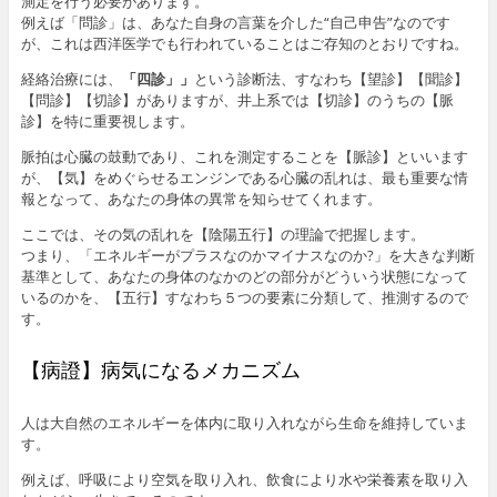
測定を行う必要があります。
例えば「問診」は、あなた自身の言葉を介した“自己申告”なのです
が、これは西洋医学でも行われていることはご存知のとおりですね。
経絡治療には、
「四診」」
という診断法、すなわち【望診】【聞診】
【問診】【切診】がありますが、井上系では【切診】のうちの【脈
診】を特に重要視します。
脈拍は心臓の鼓動であり、これを測定することを【脈診】といいます
が、【気】をめぐらせるエンジンである心臓の乱れは、最も重要な情
報となって、あなたの身体の異常を知らせてくれます。
ここでは、その気の乱れを【陰陽五行】の理論で把握します。
つまり、「エネルギーがプラスなのかマイナスなのか?」を大きな判断
基準として、あなたの身体のなかのどの部分がどういう状態になって
いるのかを、【五行】すなわち５つの要素に分類して、推測するので
す。
【病證】病気になるメカニズム
人は大自然のエネルギーを体内に取り入れながら生命を維持していま
す。
例えば、呼吸により空気を取り入れ、飲食により水や栄養素を取り入