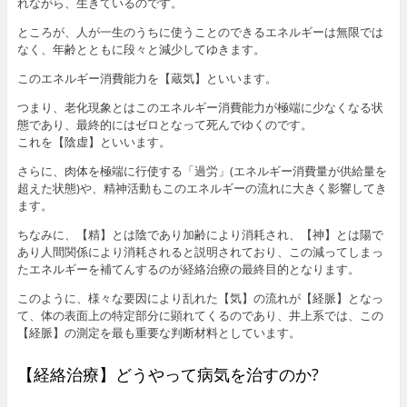
れながら、生きているのです。
ところが、人が一生のうちに使うことのできるエネルギーは無限では
なく、年齢とともに段々と減少してゆきます。
このエネルギー消費能力を【蔵気】といいます。
つまり、老化現象とはこのエネルギー消費能力が極端に少なくなる状
態であり、最終的にはゼロとなって死んでゆくのです。
これを【陰虚】といいます。
さらに、肉体を極端に行使する「過労」(エネルギー消費量が供給量を
超えた状態)や、精神活動もこのエネルギーの流れに大きく影響してき
ます。
ちなみに、【精】とは陰であり加齢により消耗され、【神】とは陽で
あり人間関係により消耗されると説明されており、この減ってしまっ
たエネルギーを補てんするのが経絡治療の最終目的となります。
このように、様々な要因により乱れた【気】の流れが【経脈】となっ
て、体の表面上の特定部分に顕れてくるのであり、井上系では、この
【経脈】の測定を最も重要な判断材料としています。
【経絡治療】どうやって病気を治すのか?