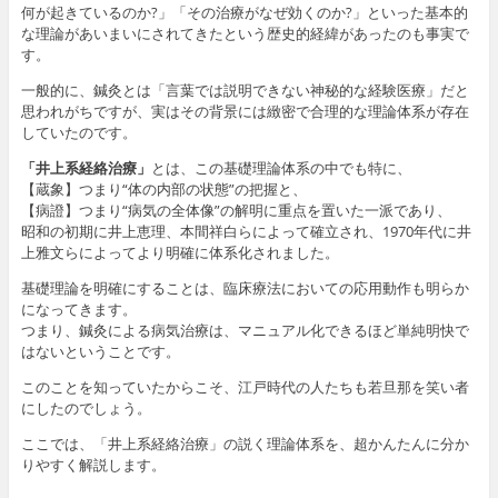
何が起きているのか?」「その治療がなぜ効くのか?」といった基本的
な理論があいまいにされてきたという歴史的経緯があったのも事実で
す。
一般的に、鍼灸とは「言葉では説明できない神秘的な経験医療」だと
思われがちですが、実はその背景には緻密で合理的な理論体系が存在
していたのです。
「井上系経絡治療」
とは、この基礎理論体系の中でも特に、
【蔵象】つまり“体の内部の状態”の把握と、
【病證】つまり“病気の全体像”の解明に重点を置いた一派であり、
昭和の初期に井上恵理、本間祥白らによって確立され、1970年代に井
上雅文らによってより明確に体系化されました。
基礎理論を明確にすることは、臨床療法においての応用動作も明らか
になってきます。
つまり、鍼灸による病気治療は、マニュアル化できるほど単純明快で
はないということです。
このことを知っていたからこそ、江戸時代の人たちも若旦那を笑い者
にしたのでしょう。
ここでは、「井上系経絡治療」の説く理論体系を、超かんたんに分か
りやすく解説します。